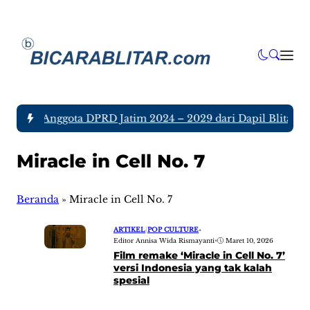
a tujuh Anggota DPRD Jatim 2024 – 2029 dari Dapil Blitar da
Miracle in Cell No. 7
Beranda
»
Miracle in Cell No. 7
ARTIKEL
|
POP CULTURE
•
Editor Annisa Wida Rismayanti
•
Maret 10, 2026
Film remake ‘Miracle in Cell No. 7’
versi Indonesia yang tak kalah
spesial