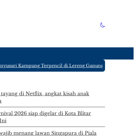
usuri Kampung Terpencil di Lereng Gunung Kawi Blitar yang
 tayang di Netflix, angkat kisah anak
a
ival 2026 siap digelar di Kota Blitar
Ini
ajib menang lawan Singapura di Piala