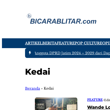
ARTIKEL
BERITA
FEATURE
POP CULTURE
OPI
#1 -
Ada tujuh Anggota DPRD Jatim 2024 – 2029 dari Dapil 
Kedai
Beranda
»
Kedai
FEATURE
•
Edi
Wande Lo