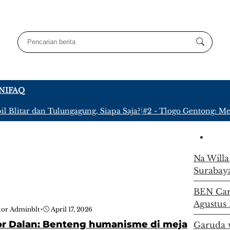
NI
FAQ
Blitar dan Tulungagung, Siapa Saja?
|
#2 -
Tlogo Gentong: Meny
Na Willa
Surabay
BEN Carn
Agustus 
tor Adminblt
•
April 17, 2026
r Dalan: Benteng humanisme di meja
Garuda w