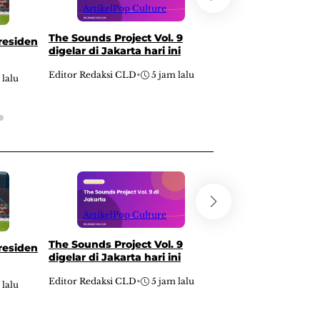
Artikel
Pop Culture
Artikel
Pop Cu
The Sounds Project Vol. 9
Blitaria Expo 202
residen
digelar di Jakarta hari ini
dibuka, angkat U
Editor Redaksi CLD
•
5 jam lalu
Editor Redaksi CLD
•
 lalu
Artikel
Pop Culture
Artikel
Pop Cu
The Sounds Project Vol. 9
Blitaria Expo 202
residen
digelar di Jakarta hari ini
dibuka, angkat U
Editor Redaksi CLD
•
5 jam lalu
Editor Redaksi CLD
•
 lalu