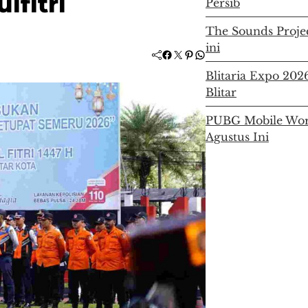
lfitri
Persib
The Sounds Project
ini
Facebook
Twitter
Pinterest
WhatsApp
Blitaria Expo 20
Blitar
PUBG Mobile Worl
Agustus Ini