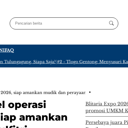
NI
FAQ
lungagung, Siapa Saja?
|
#2 -
Tlogo Gentong: Menyusuri Kampun
u 2026, siap amankan mudik dan perayaan idulfitri
l operasi
Blitaria Expo 202
promosi UMKM Ka
siap amankan
Persebaya juara P