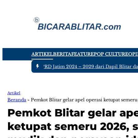
ARTIKEL
BERITA
FEATURE
POP CULTURE
OPI
ujuh Anggota DPRD Jatim 2024 – 2029 dari Dapil Blitar dan Tu
Artikel
Beranda
»
Pemkot Blitar gelar apel operasi ketupat semer
Pemkot Blitar gelar ape
ketupat semeru 2026, 