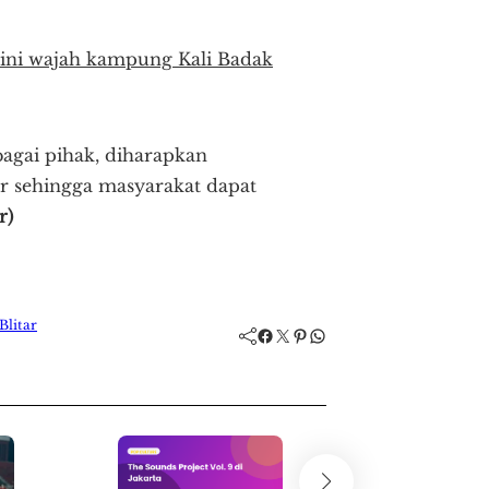
egini wajah kampung Kali Badak
agai pihak, diharapkan
ar sehingga masyarakat dapat
r)
Blitar
Facebook
Twitter
Pinterest
WhatsApp