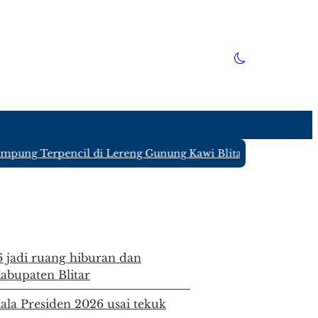
g Terpencil di Lereng Gunung Kawi Blitar yang Hanya Ditin
6 jadi ruang hiburan dan
bupaten Blitar
iala Presiden 2026 usai tekuk