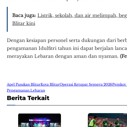
Baca juga:
Listrik, sekolah, dan air melimpah, b
Blitar kini
Dengan kesiapan personel serta dukungan dari berb
pengamanan Idulfitri tahun ini dapat berjalan lanc
merayakan Lebaran dengan aman dan nyaman.
(Fe
Apel Pasukan Blitar
Kota Blitar
Operasi Ketupat Semeru 2026
Pemkot 
Pengamanan Lebaran
Berita Terkait