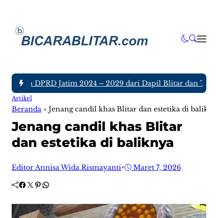
nggota DPRD Jatim 2024 – 2029 dari Dapil Blitar dan Tulunga
Artikel
Beranda
»
Jenang candil khas Blitar dan estetika di balikny
Jenang candil khas Blitar
dan estetika di baliknya
Editor Annisa Wida Rismayanti
•
Maret 7, 2026
Facebook
Twitter
Pinterest
WhatsApp