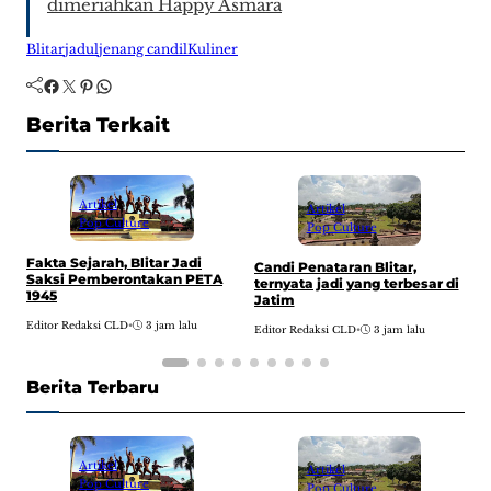
dimeriahkan Happy Asmara
Blitar
jadul
jenang candil
Kuliner
Facebook
Twitter
Pinterest
WhatsApp
Berita Terkait
Artikel
Artikel
Pop Culture
Pop Culture
Fakta Sejarah, Blitar Jadi
F
Candi Penataran Blitar,
Saksi Pemberontakan PETA
K
ternyata jadi yang terbesar di
1945
B
Jatim
Editor Redaksi CLD
•
3 jam lalu
E
Editor Redaksi CLD
•
3 jam lalu
Berita Terbaru
Artikel
Artikel
Pop Culture
Pop Culture