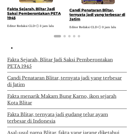
Fakta Sejarah, Blitar Jadi
F
Candi Penataran Blitar,
Saksi Pemberontakan PETA
K
ternyata jadi yang terbesar di
1945
B
Jatim
Editor Redaksi CLD
•
3 jam lalu
E
Editor Redaksi CLD
•
3 jam lalu
Fakta Sejarah, Blitar Jadi Saksi Pemberontakan
PETA 1945
Candi Penataran Blitar, ternyata jadi yang terbesar
di Jatim
Fakta menarik Makam Bung Karno, ikon sejarah
Kota Blitar
Fakta Blitar, ternyata jadi gudang telur ayam
terbesar di Indonesia
Asal-usul nama Blitar, fakta yang jarang diketahui