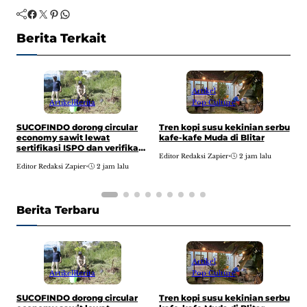
Facebook
Twitter
Pinterest
WhatsApp
Berita Terkait
Artikel
Artikel
Berita
Pop Culture
I
SUCOFINDO dorong circular
Tren kopi susu kekinian serbu
t
economy sawit lewat
kafe-kafe Muda di Blitar
t
sertifikasi ISPO dan verifikasi
Editor Redaksi Zapier
•
2 jam lalu
2
emisi demi dukung Visi
E
Editor Redaksi Zapier
•
2 jam lalu
Indonesia Emas 2045
Berita Terbaru
Artikel
Artikel
Berita
Pop Culture
I
SUCOFINDO dorong circular
Tren kopi susu kekinian serbu