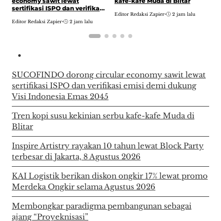
t
economy sawit lewat
kafe-kafe Muda di Blitar
t
sertifikasi ISPO dan verifikasi
Editor Redaksi Zapier
•
2 jam lalu
2
emisi demi dukung Visi
E
Editor Redaksi Zapier
•
2 jam lalu
Indonesia Emas 2045
SUCOFINDO dorong circular economy sawit lewat
sertifikasi ISPO dan verifikasi emisi demi dukung
Visi Indonesia Emas 2045
Tren kopi susu kekinian serbu kafe-kafe Muda di
Blitar
Inspire Artistry rayakan 10 tahun lewat Block Party
terbesar di Jakarta, 8 Agustus 2026
KAI Logistik berikan diskon ongkir 17% lewat promo
Merdeka Ongkir selama Agustus 2026
Membongkar paradigma pembangunan sebagai
ajang “Proyeknisasi”