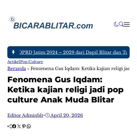
gota DPRD Jatim 2024 – 2029 dari Dapil Blitar dan Tulungagu
Artikel
Pop Culture
Beranda
»
Fenomena Gus Iqdam: Ketika kajian religi jadi 
Fenomena Gus Iqdam:
Ketika kajian religi jadi pop
culture Anak Muda Blitar
Editor Adminblt
•
April 20, 2026
Facebook
Twitter
Pinterest
WhatsApp