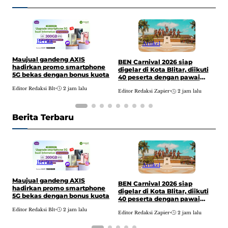
Berita
Artikel
Maujual gandeng AXIS
P
BEN Carnival 2026 siap
hadirkan promo smartphone
T
digelar di Kota Blitar, diikuti
5G bekas dengan bonus kuota
o
40 peserta dengan pawai
budaya dari Alun-alun hingga
Editor Redaksi Blt
•
2 jam lalu
E
Editor Redaksi Zapier
•
2 jam lalu
kantor DPRD
Berita Terbaru
Berita
Artikel
Maujual gandeng AXIS
P
BEN Carnival 2026 siap
hadirkan promo smartphone
T
digelar di Kota Blitar, diikuti
5G bekas dengan bonus kuota
o
40 peserta dengan pawai
budaya dari Alun-alun hingga
Editor Redaksi Blt
•
2 jam lalu
E
Editor Redaksi Zapier
•
2 jam lalu
kantor DPRD