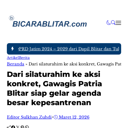
gota DPRD Jatim 2024 – 2029 dari Dapil Blitar dan Tulungagu
Artikel
Berita
Beranda
»
Dari silaturahim ke aksi konkret, Gawagis Patria
Dari silaturahim ke aksi
konkret, Gawagis Patria
Blitar siap gelar agenda
besar kepesantrenan
Editor Sulkhan Zuhdi
•
Maret 12, 2026
Facebook
Twitter
Pinterest
WhatsApp