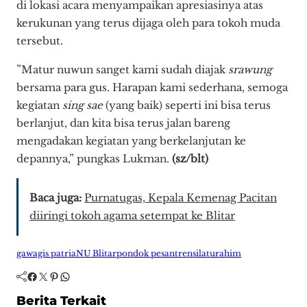
di lokasi acara menyampaikan apresiasinya atas
kerukunan yang terus dijaga oleh para tokoh muda
tersebut.
​”Matur nuwun sanget kami sudah diajak
srawung
bersama para gus. Harapan kami sederhana, semoga
kegiatan
sing sae
(yang baik) seperti ini bisa terus
berlanjut, dan kita bisa terus jalan bareng
mengadakan kegiatan yang berkelanjutan ke
depannya,” pungkas Lukman.
(sz/blt)
Baca juga:
Purnatugas, Kepala Kemenag Pacitan
diiringi tokoh agama setempat ke Blitar
gawagis patria
NU Blitar
pondok pesantren
silaturahim
Facebook
Twitter
Pinterest
WhatsApp
Berita Terkait