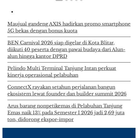
Maujual gandeng AXIS hadirkan promo smartphone
5G bekas dengan bonus kuota
BEN Carnival 2026 siap digelar di Kota Blitar,
diikuti 40 peserta dengan pawai budaya dari Alun-
alun hingga kantor DPRD
Pelindo Multi Terminal Tanjung Intan perkuat
kinerja operasional pelabuhan
ConnectX rayakan setahun perjalanan bangun
ekosistem lewat founder dan builder summit 2026
Arus barang nonpetikemas di Pelabuhan Tanjung
Emas naik 13% pada Semester I 2026 jadi 2,69 juta
ton, didorong ekspor-impor