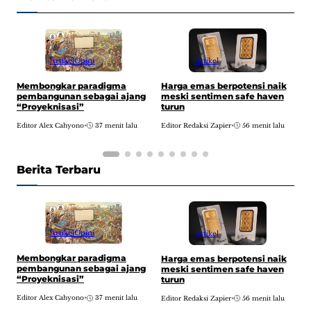
Artikel
Opini
Artikel
Membongkar paradigma
Harga emas berpotensi naik
A
pembangunan sebagai ajang
meski sentimen safe haven
t
“Proyeknisasi”
turun
t
Editor Alex Cahyono
•
37 menit lalu
Editor Redaksi Zapier
•
56 menit lalu
E
Berita Terbaru
Artikel
Opini
Artikel
Membongkar paradigma
Harga emas berpotensi naik
A
pembangunan sebagai ajang
meski sentimen safe haven
t
“Proyeknisasi”
turun
t
Editor Alex Cahyono
•
37 menit lalu
Editor Redaksi Zapier
•
56 menit lalu
E