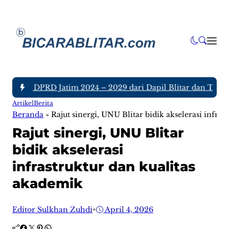
nggota DPRD Jatim 2024 – 2029 dari Dapil Blitar dan Tulunga
Artikel
Berita
Beranda
»
Rajut sinergi, UNU Blitar bidik akselerasi infra
Rajut sinergi, UNU Blitar
bidik akselerasi
infrastruktur dan kualitas
akademik
Editor Sulkhan Zuhdi
•
April 4, 2026
Facebook
Twitter
Pinterest
WhatsApp