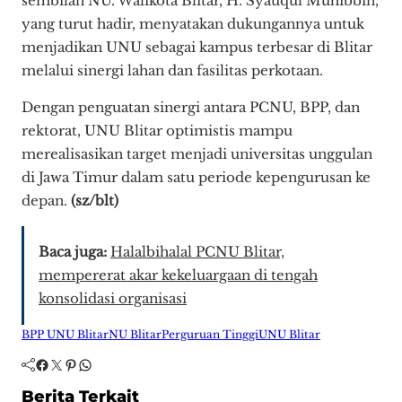
sembilan NU. Walikota Blitar, H. Syauqul Muhibbin,
yang turut hadir, menyatakan dukungannya untuk
menjadikan UNU sebagai kampus terbesar di Blitar
melalui sinergi lahan dan fasilitas perkotaan.
​Dengan penguatan sinergi antara PCNU, BPP, dan
rektorat, UNU Blitar optimistis mampu
merealisasikan target menjadi universitas unggulan
di Jawa Timur dalam satu periode kepengurusan ke
depan.
(sz/blt)
Baca juga:
Halalbihalal PCNU Blitar,
mempererat akar kekeluargaan di tengah
konsolidasi organisasi
BPP UNU Blitar
NU Blitar
Perguruan Tinggi
UNU Blitar
Facebook
Twitter
Pinterest
WhatsApp
Berita Terkait