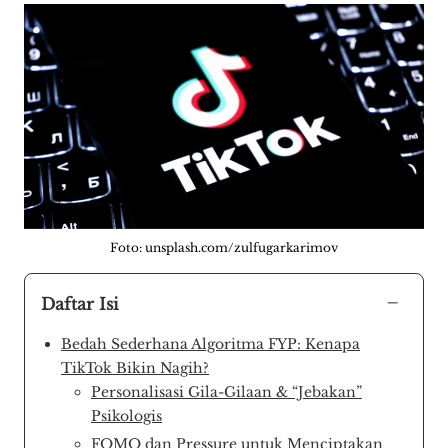
Foto: unsplash.com/zulfugarkarimov
−
Daftar Isi
Bedah Sederhana Algoritma FYP: Kenapa
TikTok Bikin Nagih?
Personalisasi Gila-Gilaan & “Jebakan”
Psikologis
FOMO dan Pressure untuk Menciptakan