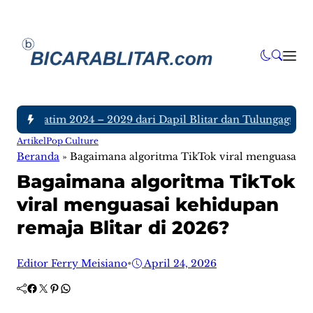
PRD Jatim 2024 – 2029 dari Dapil Blitar dan Tulungagung, Sia
Artikel
Pop Culture
Beranda
»
Bagaimana algoritma TikTok viral menguasai ke
Bagaimana algoritma TikTok
viral menguasai kehidupan
remaja Blitar di 2026?
Editor Ferry Meisiano
•
April 24, 2026
Facebook
Twitter
Pinterest
WhatsApp