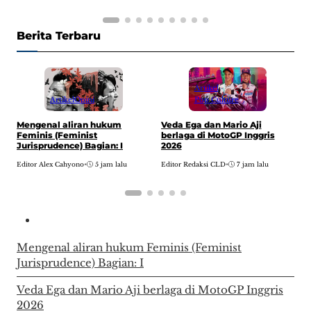
Berita Terbaru
Artikel
Artikel
Opini
Pop Culture
H
Mengenal aliran hukum
Veda Ega dan Mario Aji
w
Feminis (Feminist
berlaga di MotoGP Inggris
A
Jurisprudence) Bagian: I
2026
E
Editor Alex Cahyono
•
5 jam lalu
Editor Redaksi CLD
•
7 jam lalu
Mengenal aliran hukum Feminis (Feminist
Jurisprudence) Bagian: I
Veda Ega dan Mario Aji berlaga di MotoGP Inggris
2026