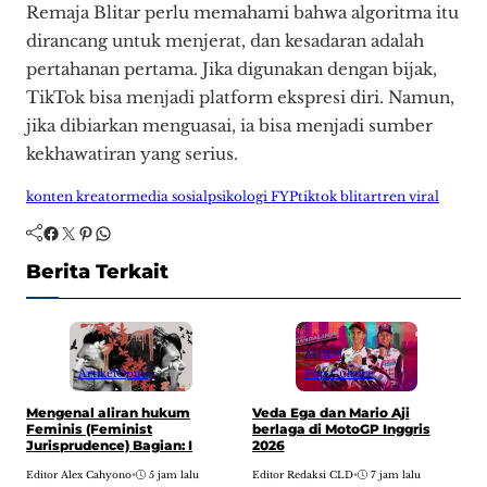
Remaja Blitar perlu memahami bahwa algoritma itu
dirancang untuk menjerat, dan kesadaran adalah
pertahanan pertama. Jika digunakan dengan bijak,
TikTok bisa menjadi platform ekspresi diri. Namun,
jika dibiarkan menguasai, ia bisa menjadi sumber
kekhawatiran yang serius.
konten kreator
media sosial
psikologi FYP
tiktok blitar
tren viral
Facebook
Twitter
Pinterest
WhatsApp
Berita Terkait
Artikel
Artikel
Opini
Pop Culture
H
Mengenal aliran hukum
Veda Ega dan Mario Aji
w
Feminis (Feminist
berlaga di MotoGP Inggris
A
Jurisprudence) Bagian: I
2026
E
Editor Alex Cahyono
•
5 jam lalu
Editor Redaksi CLD
•
7 jam lalu