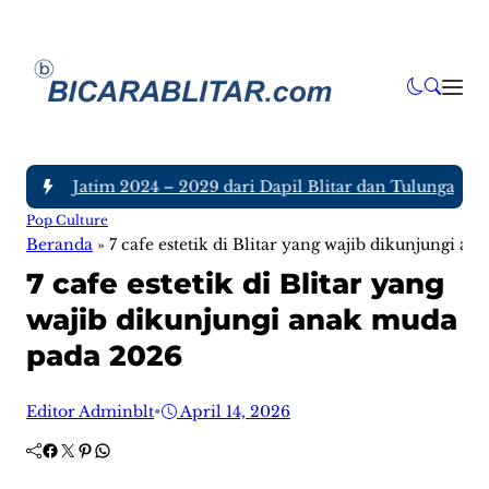
DPRD Jatim 2024 – 2029 dari Dapil Blitar dan Tulungagung, S
Pop Culture
Beranda
»
7 cafe estetik di Blitar yang wajib dikunjungi 
7 cafe estetik di Blitar yang
wajib dikunjungi anak muda
pada 2026
Editor Adminblt
•
April 14, 2026
Facebook
Twitter
Pinterest
WhatsApp