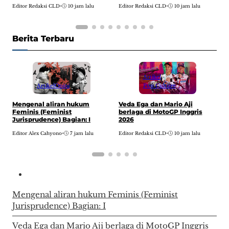
Editor Redaksi CLD
•
10 jam lalu
Editor Redaksi CLD
•
10 jam lalu
E
Berita Terbaru
Artikel
Artikel
Opini
Pop Culture
H
Mengenal aliran hukum
Veda Ega dan Mario Aji
w
Feminis (Feminist
berlaga di MotoGP Inggris
A
Jurisprudence) Bagian: I
2026
E
Editor Alex Cahyono
•
7 jam lalu
Editor Redaksi CLD
•
10 jam lalu
Mengenal aliran hukum Feminis (Feminist
Jurisprudence) Bagian: I
Veda Ega dan Mario Aji berlaga di MotoGP Inggris