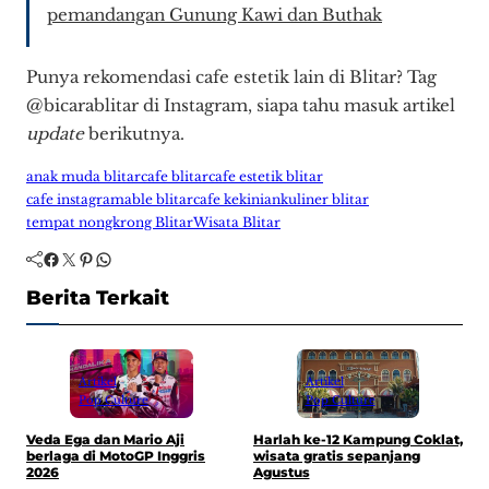
pemandangan Gunung Kawi dan Buthak
Punya rekomendasi cafe estetik lain di Blitar? Tag
@bicarablitar di Instagram, siapa tahu masuk artikel
update
berikutnya.
anak muda blitar
cafe blitar
cafe estetik blitar
cafe instagramable blitar
cafe kekinian
kuliner blitar
tempat nongkrong Blitar
Wisata Blitar
Facebook
Twitter
Pinterest
WhatsApp
Berita Terkait
Artikel
Artikel
Pop Culture
Pop Culture
Harlah ke-12 Kampung Coklat,
Veda Ega dan Mario Aji
D
wisata gratis sepanjang
berlaga di MotoGP Inggris
A
Agustus
2026
w