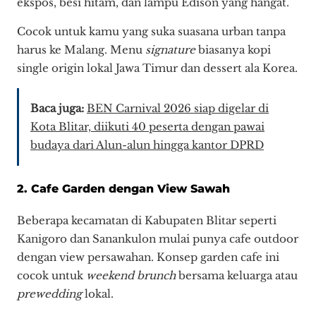
ekspos, besi hitam, dan lampu Edison yang hangat.
Cocok untuk kamu yang suka suasana urban tanpa
harus ke Malang. Menu
signature
biasanya kopi
single origin lokal Jawa Timur dan dessert ala Korea.
Baca juga:
BEN Carnival 2026 siap digelar di
Kota Blitar, diikuti 40 peserta dengan pawai
budaya dari Alun-alun hingga kantor DPRD
2. Cafe Garden dengan View Sawah
Beberapa kecamatan di Kabupaten Blitar seperti
Kanigoro dan Sanankulon mulai punya cafe outdoor
dengan view persawahan. Konsep garden cafe ini
cocok untuk
weekend brunch
bersama keluarga atau
prewedding
lokal.