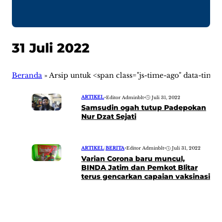
31 Juli 2022
Beranda
»
Arsip untuk <span class="js-time-ago" data-time
ARTIKEL
•
Editor Adminblt
•
Juli 31, 2022
Samsudin ogah tutup Padepokan
Nur Dzat Sejati
ARTIKEL
|
BERITA
•
Editor Adminblt
•
Juli 31, 2022
Varian Corona baru muncul,
BINDA Jatim dan Pemkot Blitar
terus gencarkan capaian vaksinasi