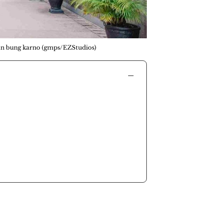
an bung karno (gmps/EZStudios)
−