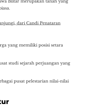
hwa Blitar merupakan tanah yang
iasa.
kunjungi, dari Candi Penataran
ga yang memiliki posisi setara
usat studi sejarah perjuangan yang
agai pusat pelestarian nilai-nilai
tur