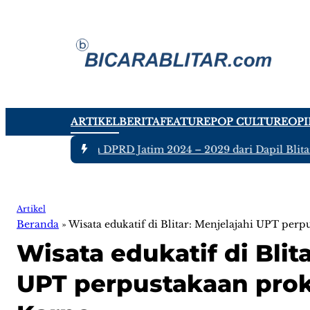
ARTIKEL
BERITA
FEATURE
POP CULTURE
OPI
 tujuh Anggota DPRD Jatim 2024 – 2029 dari Dapil Blitar dan
Artikel
Beranda
»
Wisata edukatif di Blitar: Menjelajahi UPT pe
Wisata edukatif di Blit
UPT perpustakaan pro