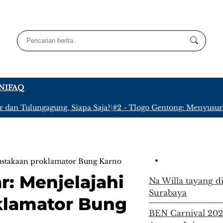
NI
FAQ
 Tulungagung, Siapa Saja?
|
#2 -
Tlogo Gentong: Menyusuri Kamp
rpustakaan proklamator Bung Karno
ar: Menjelajahi
Na Willa tayang di
Surabaya
klamator Bung
BEN Carnival 2026 