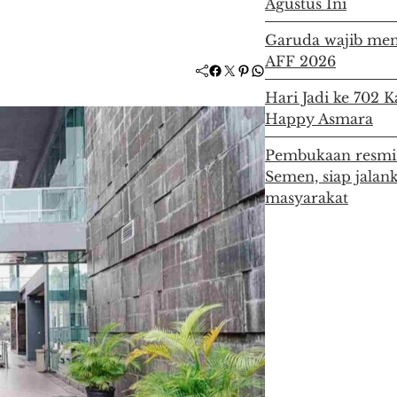
Agustus Ini
Garuda wajib men
AFF 2026
Facebook
Twitter
Pinterest
WhatsApp
Hari Jadi ke 702 
Happy Asmara
Pembukaan resmi 
Semen, siap jala
masyarakat