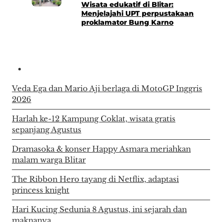
Wisata edukatif di Blitar:
Menjelajahi UPT perpustakaan
proklamator Bung Karno
Veda Ega dan Mario Aji berlaga di MotoGP Inggris
2026
Harlah ke-12 Kampung Coklat, wisata gratis
sepanjang Agustus
Dramasoka & konser Happy Asmara meriahkan
malam warga Blitar
The Ribbon Hero tayang di Netflix, adaptasi
princess knight
Hari Kucing Sedunia 8 Agustus, ini sejarah dan
maknanya