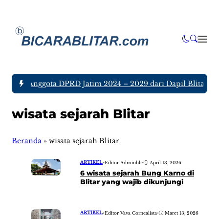
a tujuh Anggota DPRD Jatim 2024 – 2029 dari Dapil Blitar da
wisata sejarah Blitar
Beranda
»
wisata sejarah Blitar
ARTIKEL
•
Editor Adminblt
•
April 13, 2026
6 wisata sejarah Bung Karno di
Blitar yang wajib dikunjungi
ARTIKEL
•
Editor Vava Cornealista
•
Maret 13, 2026