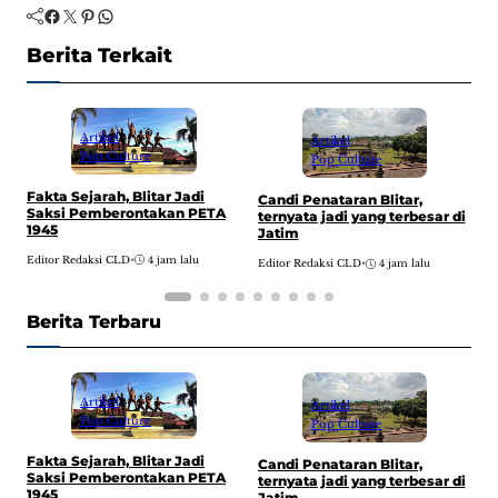
Facebook
Twitter
Pinterest
WhatsApp
Berita Terkait
Artikel
Artikel
Pop Culture
Pop Culture
Fakta Sejarah, Blitar Jadi
F
Candi Penataran Blitar,
Saksi Pemberontakan PETA
K
ternyata jadi yang terbesar di
1945
B
Jatim
Editor Redaksi CLD
•
4 jam lalu
E
Editor Redaksi CLD
•
4 jam lalu
Berita Terbaru
Artikel
Artikel
Pop Culture
Pop Culture
Fakta Sejarah, Blitar Jadi
F
Candi Penataran Blitar,
Saksi Pemberontakan PETA
K
ternyata jadi yang terbesar di
1945
B
Jatim