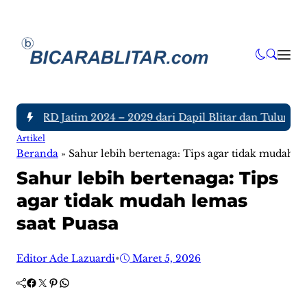
a DPRD Jatim 2024 – 2029 dari Dapil Blitar dan Tulungagung,
Artikel
Beranda
»
Sahur lebih bertenaga: Tips agar tidak mudah le
Sahur lebih bertenaga: Tips
agar tidak mudah lemas
saat Puasa
Editor Ade Lazuardi
•
Maret 5, 2026
Facebook
Twitter
Pinterest
WhatsApp