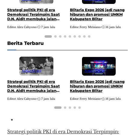
P
Strategi politik PKI di era
Blitaria Expo 2026 jadi ruang
P
Demokrasi Terpimpin: Saat
hiburan dan promosi UMKM
P
D.N. Aidit membuka jalan
Kabupaten Blitar
menuju pusat kekuasaan
E
Editor Alex Cahyono
•
7 jam lalu
Editor Ferry Meisiano
•
16 jam lalu
Berita Terbaru
Artikel
Opini
Artikel
Berita
P
Strategi politik PKI di era
Blitaria Expo 2026 jadi ruang
P
Demokrasi Terpimpin: Saat
hiburan dan promosi UMKM
P
D.N. Aidit membuka jalan
Kabupaten Blitar
menuju pusat kekuasaan
E
Editor Alex Cahyono
•
7 jam lalu
Editor Ferry Meisiano
•
16 jam lalu
Strategi politik PKI di era Demokrasi Terpimpin: