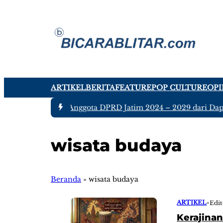
ARTIKEL
BERITA
FEATURE
POP CULTURE
OPI
#1 -
Ada tujuh Anggota DPRD Jatim 2024 – 2029 dari Dapil 
wisata budaya
Beranda
»
wisata budaya
ARTIKEL
•
Edit
Kerajinan