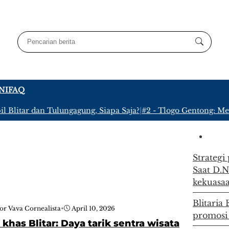
NI
FAQ
Blitar dan Tulungagung, Siapa Saja?
|
#2 -
Tlogo Gentong: Meny
Strategi
Saat D.N
kekuasa
Blitaria
or Vava Cornealista
•
April 10, 2026
promosi
 khas Blitar: Daya tarik sentra wisata