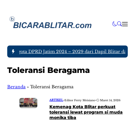
juh Anggota DPRD Jatim 2024 – 2029 dari Dapil Blitar dan Tu
Toleransi Beragama
Beranda
»
Toleransi Beragama
ARTIKEL
•
Editor Ferry Meisiano
•
Maret 14, 2026
Kemenag Kota Blitar perkuat
toleransi lewat program si muda
monika tiba