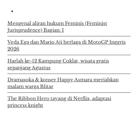
Mengenal aliran hukum Feminis (Feminist
Jurisprudence) Bagian: I
Veda Ega dan Mario Aji berlaga di MotoGP Inggris
2026
Harlah ke-12 Kampung Coklat, wisata gratis
sepanjang Agustus
Dramasoka & konser Happy Asmara meriahkan
malam warga Blitar
The Ribbon Hero tayang di Netflix, adaptasi
princess knight