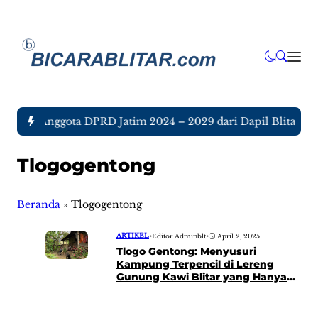
a tujuh Anggota DPRD Jatim 2024 – 2029 dari Dapil Blitar dan
Tlogogentong
Beranda
»
Tlogogentong
ARTIKEL
•
Editor Adminblt
•
April 2, 2025
Tlogo Gentong: Menyusuri
Kampung Terpencil di Lereng
Gunung Kawi Blitar yang Hanya
Ditinggali 4 KK