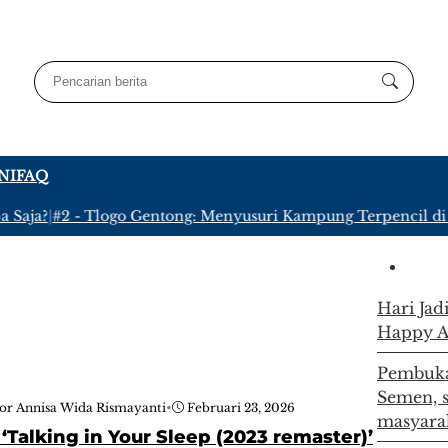
NI
FAQ
Saja?
|
#2 -
Tlogo Gentong: Menyusuri Kampung Terpencil di Le
Hari Jad
Happy 
Pembuka
Semen, 
or Annisa Wida Rismayanti
•
Februari 23, 2026
masyara
u ‘Talking in Your Sleep (2023 remaster)’