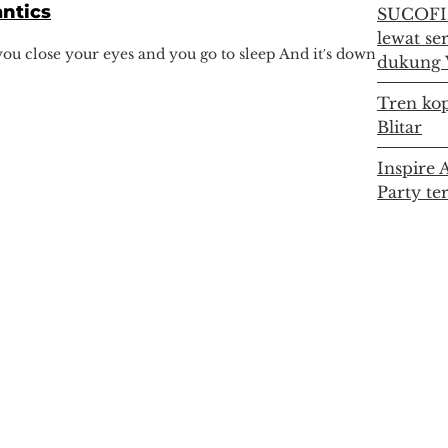
ntics
SUCOFIN
lewat se
ou close your eyes and you go to sleep And it′s down
dukung 
Tren kop
Blitar
Inspire 
Party te