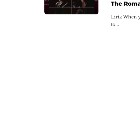
The Roma
Lirik When y
to...