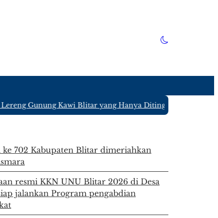
reng Gunung Kawi Blitar yang Hanya Ditinggali 4 KK
|
#3 -
Ana
i ke 702 Kabupaten Blitar dimeriahkan
Asmara
an resmi KKN UNU Blitar 2026 di Desa
siap jalankan Program pengabdian
kat