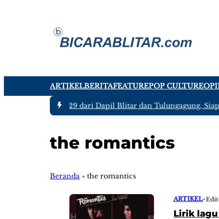
ARTIKEL
BERITA
FEATURE
POP CULTURE
OPI
Jatim 2024 – 2029 dari Dapil Blitar dan Tulungagung, Siapa 
the romantics
Beranda
»
the romantics
ARTIKEL
•
Edit
Lirik lag