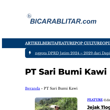
ARTIKEL
BERITA
FEATURE
POP CULTURE
OPI
#1 -
Ada tujuh Anggota DPRD Jatim 2024 – 2029 dari Dapil B
PT Sari Bumi Kawi
Beranda
»
PT Sari Bumi Kawi
FEATURE
•
Edi
Jejak Tlo