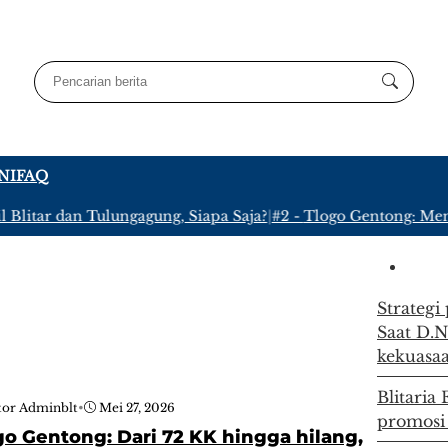
NI
FAQ
litar dan Tulungagung, Siapa Saja?
|
#2 -
Tlogo Gentong: Meny
Strategi
Saat D.N
kekuasa
Blitaria
tor Adminblt
•
Mei 27, 2026
promosi
go Gentong: Dari 72 KK hingga hilang,