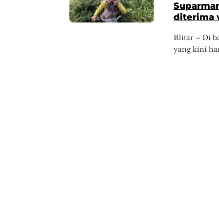
Suparman
diterima
Blitar – Di
yang kini h