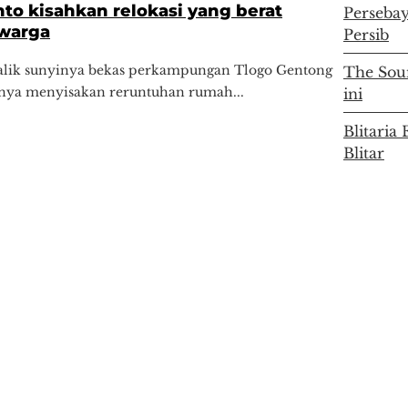
to kisahkan relokasi yang berat
Persebay
 warga
Persib
 balik sunyinya bekas perkampungan Tlogo Gentong
The Soun
anya menyisakan reruntuhan rumah...
ini
Blitari
Blitar