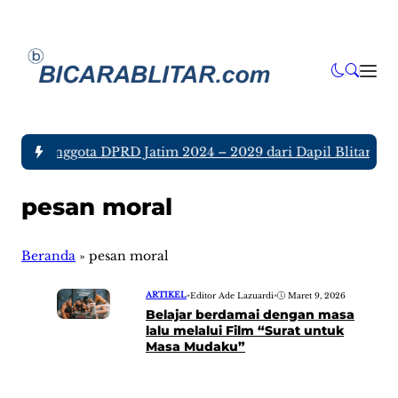
 tujuh Anggota DPRD Jatim 2024 – 2029 dari Dapil Blitar dan
pesan moral
Beranda
»
pesan moral
ARTIKEL
•
Editor Ade Lazuardi
•
Maret 9, 2026
Belajar berdamai dengan masa
lalu melalui Film “Surat untuk
Masa Mudaku”