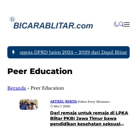
 tujuh Anggota DPRD Jatim 2024 – 2029 dari Dapil Blitar dan 
Peer Education
Beranda
»
Peer Education
ARTIKEL
|
BERITA
•
Editor Ferry Meisiano
•
Mei 7, 2026
Dari remaja untuk remaja di LPKA
Blitar PKBI Jawa Timur bawa
pendidikan kesehatan seksual
bagi anak berhadapan dengan
hukum