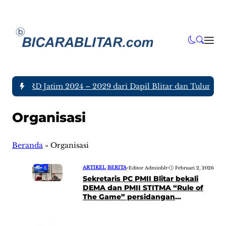
gota DPRD Jatim 2024 – 2029 dari Dapil Blitar dan Tulungagun
Organisasi
Beranda
»
Organisasi
ARTIKEL
|
BERITA
•
Editor Adminblt
•
Februari 2, 2026
Sekretaris PC PMII Blitar bekali
DEMA dan PMII STITMA “Rule of
The Game” persidangan
organisasi mahasiswa