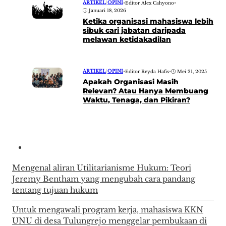
ARTIKEL
|
OPINI
•
Editor Alex Cahyono
•
Januari 18, 2026
Ketika organisasi mahasiswa lebih
sibuk cari jabatan daripada
melawan ketidakadilan
ARTIKEL
|
OPINI
•
Editor Reyda Hafis
•
Mei 21, 2025
Apakah Organisasi Masih
Relevan? Atau Hanya Membuang
Waktu, Tenaga, dan Pikiran?
Mengenal aliran Utilitarianisme Hukum: Teori
Jeremy Bentham yang mengubah cara pandang
tentang tujuan hukum
Untuk mengawali program kerja, mahasiswa KKN
UNU di desa Tulungrejo menggelar pembukaan di