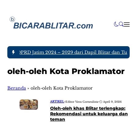
nggota DPRD Jatim 2024 – 2029 dari Dapil Blitar dan Tulunga
oleh-oleh Kota Proklamator
Beranda
»
oleh-oleh Kota Proklamator
ARTIKEL
•
Editor Vava Cornealista
•
April 9, 2026
Oleh-oleh khas Blitar terlengkap:
Rekomendasi untuk keluarga dan
teman