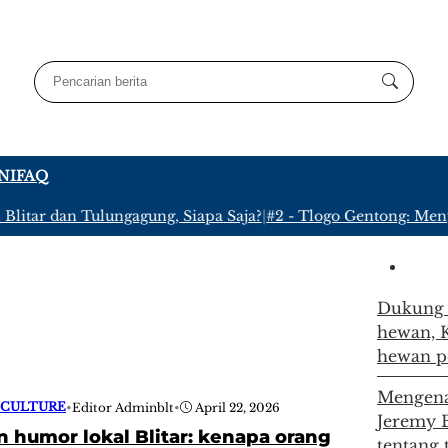
NI
FAQ
litar dan Tulungagung, Siapa Saja?
|
#2 -
Tlogo Gentong: Menyu
Dukung 
hewan, K
hewan pe
Mengenal
 CULTURE
•
Editor Adminblt
•
April 22, 2026
Jeremy 
 humor lokal Blitar: kenapa orang
tentang