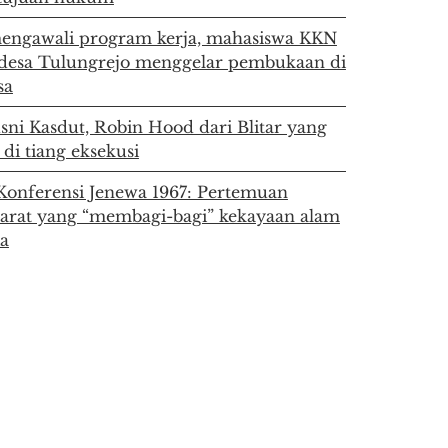
engawali program kerja, mahasiswa KKN
desa Tulungrejo menggelar pembukaan di
sa
sni Kasdut, Robin Hood dari Blitar yang
 di tiang eksekusi
Konferensi Jenewa 1967: Pertemuan
barat yang “membagi-bagi” kekayaan alam
ia