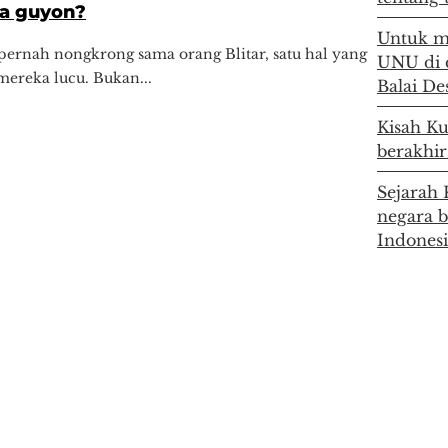
ka guyon?
Untuk m
ernah nongkrong sama orang Blitar, satu hal yang
UNU di 
 mereka lucu. Bukan...
Balai De
Kisah Ku
berakhir
Sejarah 
negara 
Indones