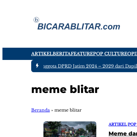
ARTIKEL
BERITA
FEATURE
POP CULTURE
OPI
#1 -
Ada tujuh Anggota DPRD Jatim 2024 – 2029 dari Dapil B
meme blitar
Beranda
»
meme blitar
ARTIKEL
|
POP
Meme dan