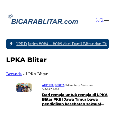
Anggota DPRD Jatim 2024 – 2029 dari Dapil Blitar dan Tulunga
LPKA Blitar
Beranda
»
LPKA Blitar
ARTIKEL
|
BERITA
•
Editor Ferry Meisiano
•
Mei 7, 2026
Dari remaja untuk remaja di LPKA
Blitar PKBI Jawa Timur bawa
pendidikan kesehatan seksual
bagi anak berhadapan dengan
hukum