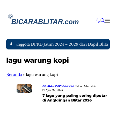
a tujuh Anggota DPRD Jatim 2024 – 2029 dari Dapil Blitar dan
lagu warung kopi
Beranda
»
lagu warung kopi
ARTIKEL
|
POP CULTURE
•
Editor Adminblt
•
April 22, 2026
7 lagu yang paling sering diputar
di Angkringan Blitar 2026