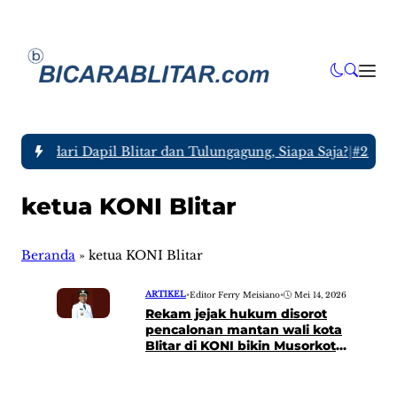
 2029 dari Dapil Blitar dan Tulungagung, Siapa Saja?
|
#2 -
Tl
ketua KONI Blitar
Beranda
»
ketua KONI Blitar
ARTIKEL
•
Editor Ferry Meisiano
•
Mei 14, 2026
Rekam jejak hukum disorot
pencalonan mantan wali kota
Blitar di KONI bikin Musorkot
memanas!