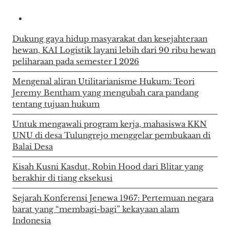
Dukung gaya hidup masyarakat dan kesejahteraan
hewan, KAI Logistik layani lebih dari 90 ribu hewan
peliharaan pada semester I 2026
Mengenal aliran Utilitarianisme Hukum: Teori
Jeremy Bentham yang mengubah cara pandang
tentang tujuan hukum
Untuk mengawali program kerja, mahasiswa KKN
UNU di desa Tulungrejo menggelar pembukaan di
Balai Desa
Kisah Kusni Kasdut, Robin Hood dari Blitar yang
berakhir di tiang eksekusi
Sejarah Konferensi Jenewa 1967: Pertemuan negara
barat yang “membagi-bagi” kekayaan alam
Indonesia