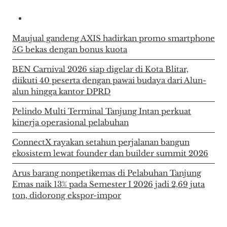
Maujual gandeng AXIS hadirkan promo smartphone
5G bekas dengan bonus kuota
BEN Carnival 2026 siap digelar di Kota Blitar,
diikuti 40 peserta dengan pawai budaya dari Alun-
alun hingga kantor DPRD
Pelindo Multi Terminal Tanjung Intan perkuat
kinerja operasional pelabuhan
ConnectX rayakan setahun perjalanan bangun
ekosistem lewat founder dan builder summit 2026
Arus barang nonpetikemas di Pelabuhan Tanjung
Emas naik 13% pada Semester I 2026 jadi 2,69 juta
ton, didorong ekspor-impor