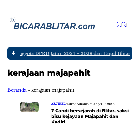
 tujuh Anggota DPRD Jatim 2024 – 2029 dari Dapil Blitar dan
kerajaan majapahit
Beranda
»
kerajaan majapahit
ARTIKEL
•
Editor Adminblt
•
April 9, 2026
7 Candi bersejarah di Blitar, saksi
bisu kejayaan Majapahit dan
Kadiri