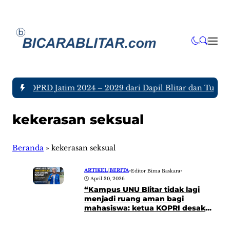
Anggota DPRD Jatim 2024 – 2029 dari Dapil Blitar dan Tulunga
kekerasan seksual
Beranda
»
kekerasan seksual
ARTIKEL
|
BERITA
•
Editor Bima Baskara
•
April 30, 2026
“Kampus UNU Blitar tidak lagi
menjadi ruang aman bagi
mahasiswa: ketua KOPRI desak
pengusutan tuntas dugaan
kekerasan seksual di lingkungan