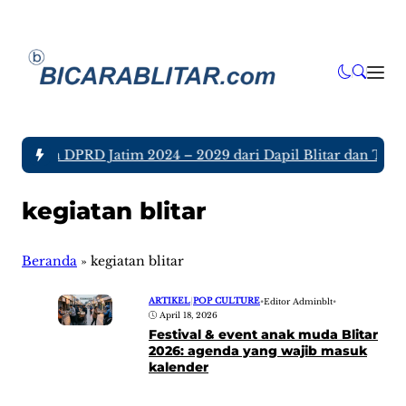
 Anggota DPRD Jatim 2024 – 2029 dari Dapil Blitar dan Tulun
kegiatan blitar
Beranda
»
kegiatan blitar
ARTIKEL
|
POP CULTURE
•
Editor Adminblt
•
April 18, 2026
Festival & event anak muda Blitar
2026: agenda yang wajib masuk
kalender