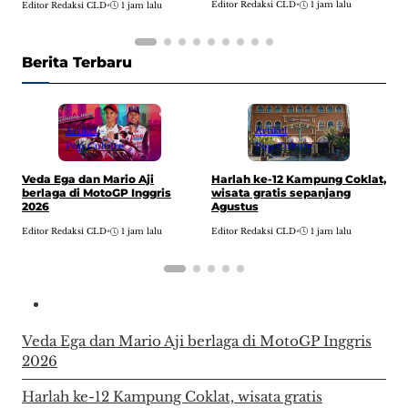
Editor Redaksi CLD
•
1 jam lalu
Editor Redaksi CLD
•
1 jam lalu
E
Berita Terbaru
Artikel
Artikel
Pop Culture
Pop Culture
Harlah ke-12 Kampung Coklat,
Veda Ega dan Mario Aji
D
wisata gratis sepanjang
berlaga di MotoGP Inggris
A
Agustus
2026
w
Editor Redaksi CLD
•
1 jam lalu
Editor Redaksi CLD
•
1 jam lalu
E
Veda Ega dan Mario Aji berlaga di MotoGP Inggris
2026
Harlah ke-12 Kampung Coklat, wisata gratis