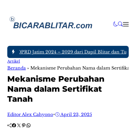
ggota DPRD Jatim 2024 – 2029 dari Dapil Blitar dan Tulungag
Artikel
Beranda
»
Mekanisme Perubahan Nama dalam Sertifikat 
Mekanisme Perubahan
Nama dalam Sertifikat
Tanah
Editor Alex Cahyono
•
April 23, 2025
Facebook
Twitter
Pinterest
WhatsApp