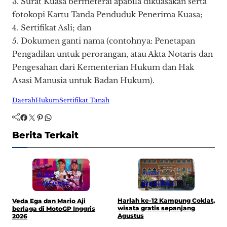
3. Surat Kuasa bermeterai apabila dikuasakan serta
fotokopi Kartu Tanda Penduduk Penerima Kuasa;
4. Sertifikat Asli; dan
5. Dokumen ganti nama (contohnya: Penetapan
Pengadilan untuk perorangan, atau Akta Notaris dan
Pengesahan dari Kementerian Hukum dan Hak
Asasi Manusia untuk Badan Hukum).
Daerah
Hukum
Sertifikat Tanah
Facebook
Twitter
Pinterest
WhatsApp
Berita Terkait
Artikel
Artikel
Pop Culture
Pop Culture
Harlah ke-12 Kampung Coklat,
Veda Ega dan Mario Aji
D
wisata gratis sepanjang
berlaga di MotoGP Inggris
A
Agustus
2026
w