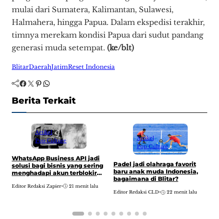
mulai dari Sumatera, Kalimantan, Sulawesi,
Halmahera, hingga Papua. Dalam ekspedisi terakhir,
timnya merekam kondisi Papua dari sudut pandang
generasi muda setempat.
(ke/blt)
Blitar
Daerah
Jatim
Reset Indonesia
Facebook
Twitter
Pinterest
WhatsApp
Berita Terkait
Artikel
Artikel
Pop Culture
Pop Culture
WhatsApp Business API jadi
Padel jadi olahraga favorit
T
solusi bagi bisnis yang sering
baru anak muda Indonesia,
m
menghadapi akun terblokir
bagaimana di Blitar?
m
atau dibatasi.
u
Editor Redaksi Zapier
•
21 menit lalu
Editor Redaksi CLD
•
22 menit lalu
E
d