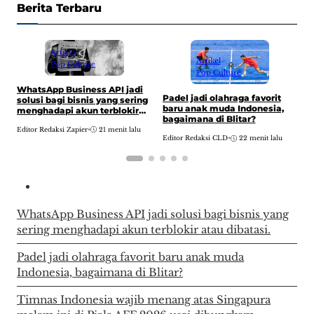
Berita Terbaru
Artikel
Artikel
Pop Culture
Pop Culture
WhatsApp Business API jadi
Padel jadi olahraga favorit
T
solusi bagi bisnis yang sering
baru anak muda Indonesia,
m
menghadapi akun terblokir
bagaimana di Blitar?
m
atau dibatasi.
u
Editor Redaksi Zapier
•
21 menit lalu
Editor Redaksi CLD
•
22 menit lalu
E
d
WhatsApp Business API jadi solusi bagi bisnis yang
sering menghadapi akun terblokir atau dibatasi.
Padel jadi olahraga favorit baru anak muda
Indonesia, bagaimana di Blitar?
Timnas Indonesia wajib menang atas Singapura