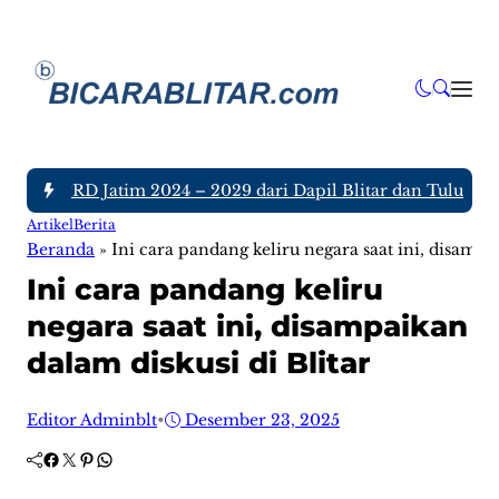
ota DPRD Jatim 2024 – 2029 dari Dapil Blitar dan Tulungagun
Artikel
Berita
Beranda
»
Ini cara pandang keliru negara saat ini, disampa
Ini cara pandang keliru
negara saat ini, disampaikan
dalam diskusi di Blitar
Editor Adminblt
•
Desember 23, 2025
Facebook
Twitter
Pinterest
WhatsApp