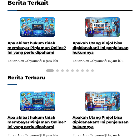
Berita Terkait
Artikel
Opini
Artikel
Opini
F
Apa akibat hukum tidak
Apakah Utang Pinjol bisa
S
membayar Pinjaman Online?
dipidanakan? Ini penjelasan
1
Ini yang perlu dipahami
hukumnya
E
Editor Alex Cahyono
•
11 jam lalu
Editor Alex Cahyono
•
14 jam lalu
Berita Terbaru
Artikel
Opini
Artikel
Opini
F
Apa akibat hukum tidak
Apakah Utang Pinjol bisa
S
membayar Pinjaman Online?
dipidanakan? Ini penjelasan
1
Ini yang perlu dipahami
hukumnya
E
Editor Alex Cahyono
•
11 jam lalu
Editor Alex Cahyono
•
14 jam lalu