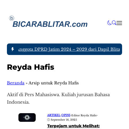
a tujuh Anggota DPRD Jatim 2024 – 2029 dari Dapil Blitar dan
Reyda Hafis
Beranda
»
Arsip untuk Reyda Hafis
Aktif di Pers Mahasiswa. Kuliah jurusan Bahasa
Indonesia.
ARTIKEL
|
OPINI
•
Editor Reyda Hafis
•
September 16, 2025
Terpejam untuk Melihat: