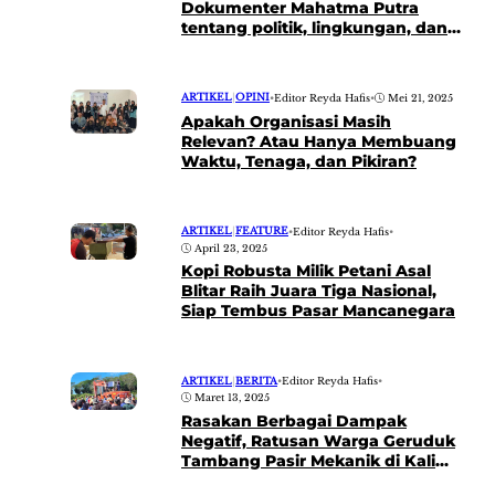
Dokumenter Mahatma Putra
tentang politik, lingkungan, dan
kesadaran kolektif
ARTIKEL
|
OPINI
•
Editor Reyda Hafis
•
Mei 21, 2025
Apakah Organisasi Masih
Relevan? Atau Hanya Membuang
Waktu, Tenaga, dan Pikiran?
ARTIKEL
|
FEATURE
•
Editor Reyda Hafis
•
April 23, 2025
Kopi Robusta Milik Petani Asal
Blitar Raih Juara Tiga Nasional,
Siap Tembus Pasar Mancanegara
ARTIKEL
|
BERITA
•
Editor Reyda Hafis
•
Maret 13, 2025
Rasakan Berbagai Dampak
Negatif, Ratusan Warga Geruduk
Tambang Pasir Mekanik di Kali
Putih Blitar