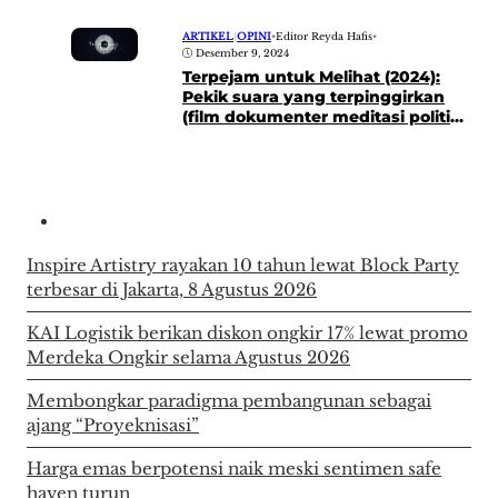
ARTIKEL
|
OPINI
•
Editor Reyda Hafis
•
Desember 9, 2024
Terpejam untuk Melihat (2024):
Pekik suara yang terpinggirkan
(film dokumenter meditasi politik
dan lingkungan)
Inspire Artistry rayakan 10 tahun lewat Block Party
terbesar di Jakarta, 8 Agustus 2026
KAI Logistik berikan diskon ongkir 17% lewat promo
Merdeka Ongkir selama Agustus 2026
Membongkar paradigma pembangunan sebagai
ajang “Proyeknisasi”
Harga emas berpotensi naik meski sentimen safe
haven turun