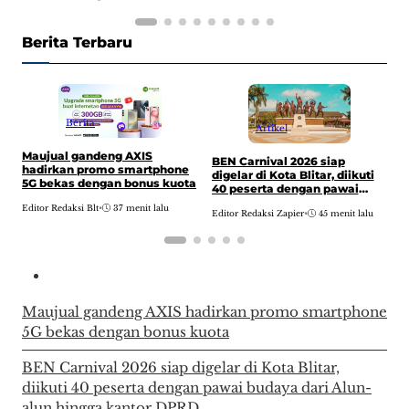
Berita Terbaru
Berita
Artikel
Maujual gandeng AXIS
P
BEN Carnival 2026 siap
hadirkan promo smartphone
T
digelar di Kota Blitar, diikuti
5G bekas dengan bonus kuota
o
40 peserta dengan pawai
budaya dari Alun-alun hingga
Editor Redaksi Blt
•
37 menit lalu
E
Editor Redaksi Zapier
•
45 menit lalu
kantor DPRD
Maujual gandeng AXIS hadirkan promo smartphone
5G bekas dengan bonus kuota
BEN Carnival 2026 siap digelar di Kota Blitar,
diikuti 40 peserta dengan pawai budaya dari Alun-
alun hingga kantor DPRD