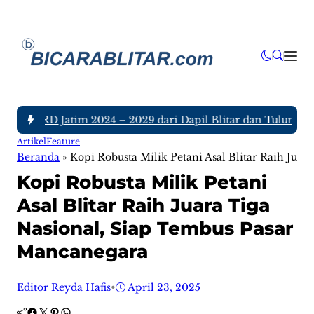
ota DPRD Jatim 2024 – 2029 dari Dapil Blitar dan Tulungagung
Artikel
Feature
Beranda
»
Kopi Robusta Milik Petani Asal Blitar Raih Jua
Kopi Robusta Milik Petani
Asal Blitar Raih Juara Tiga
Nasional, Siap Tembus Pasar
Mancanegara
Editor Reyda Hafis
•
April 23, 2025
Facebook
Twitter
Pinterest
WhatsApp