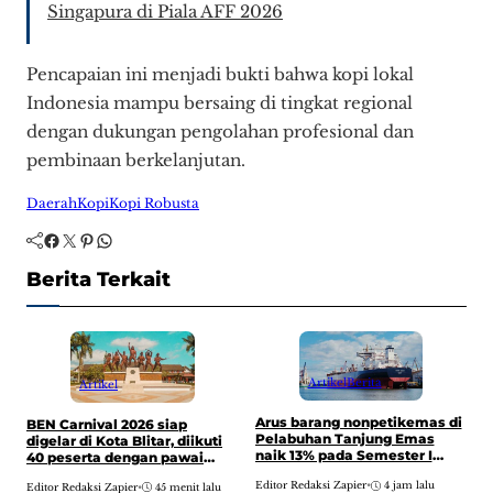
Singapura di Piala AFF 2026
Pencapaian ini menjadi bukti bahwa kopi lokal
Indonesia mampu bersaing di tingkat regional
dengan dukungan pengolahan profesional dan
pembinaan berkelanjutan.
Daerah
Kopi
Kopi Robusta
Facebook
Twitter
Pinterest
WhatsApp
Berita Terkait
Artikel
Berita
Artikel
W
Arus barang nonpetikemas di
BEN Carnival 2026 siap
s
Pelabuhan Tanjung Emas
digelar di Kota Blitar, diikuti
m
naik 13% pada Semester I
40 peserta dengan pawai
a
2026 jadi 2,69 juta ton,
E
budaya dari Alun-alun hingga
Editor Redaksi Zapier
•
4 jam lalu
didorong ekspor-impor
Editor Redaksi Zapier
•
45 menit lalu
kantor DPRD