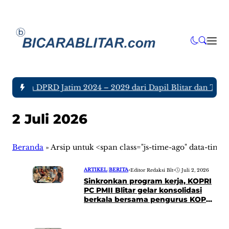
 Anggota DPRD Jatim 2024 – 2029 dari Dapil Blitar dan Tulun
2 Juli 2026
Beranda
»
Arsip untuk <span class="js-time-ago" data-tim
ARTIKEL
|
BERITA
•
Editor Redaksi Blt
•
Juli 2, 2026
Sinkronkan program kerja, KOPRI
PC PMII Blitar gelar konsolidasi
berkala bersama pengurus KOPRI
komisariat dan rayon