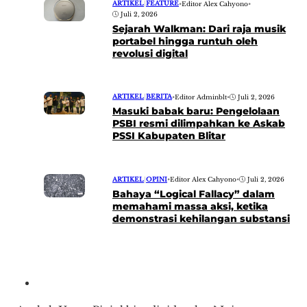
ARTIKEL
|
FEATURE
•
Editor Alex Cahyono
•
Juli 2, 2026
Sejarah Walkman: Dari raja musik
portabel hingga runtuh oleh
revolusi digital
ARTIKEL
|
BERITA
•
Editor Adminblt
•
Juli 2, 2026
Masuki babak baru: Pengelolaan
PSBI resmi dilimpahkan ke Askab
PSSI Kabupaten Blitar
ARTIKEL
|
OPINI
•
Editor Alex Cahyono
•
Juli 2, 2026
Bahaya “Logical Fallacy” dalam
memahami massa aksi, ketika
demonstrasi kehilangan substansi