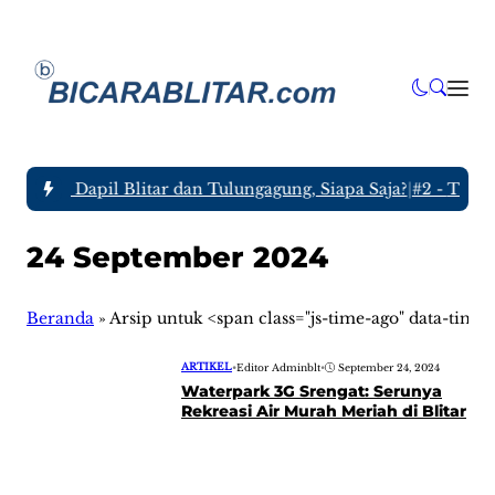
29 dari Dapil Blitar dan Tulungagung, Siapa Saja?
|
#2 -
Tlogo 
24 September 2024
Beranda
»
Arsip untuk <span class="js-time-ago" data-ti
ARTIKEL
•
Editor Adminblt
•
September 24, 2024
Waterpark 3G Srengat: Serunya
Rekreasi Air Murah Meriah di Blitar