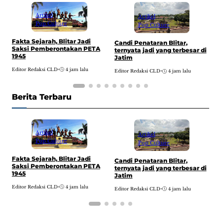
Artikel
Artikel
Pop Culture
Pop Culture
Fakta Sejarah, Blitar Jadi
F
Candi Penataran Blitar,
Saksi Pemberontakan PETA
K
ternyata jadi yang terbesar di
1945
B
Jatim
Editor Redaksi CLD
•
4 jam lalu
E
Editor Redaksi CLD
•
4 jam lalu
Berita Terbaru
Artikel
Artikel
Pop Culture
Pop Culture
Fakta Sejarah, Blitar Jadi
F
Candi Penataran Blitar,
Saksi Pemberontakan PETA
K
ternyata jadi yang terbesar di
1945
B
Jatim
Editor Redaksi CLD
•
4 jam lalu
E
Editor Redaksi CLD
•
4 jam lalu