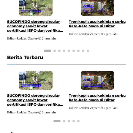
Artikel
Artikel
Berita
Pop Culture
I
SUCOFINDO dorong circular
Tren kopi susu kekinian serbu
t
economy sawit lewat
kafe-kafe Muda di Blitar
t
sertifikasi ISPO dan verifikasi
Editor Redaksi Zapier
•
2 jam lalu
2
emisi demi dukung Visi
E
Editor Redaksi Zapier
•
2 jam lalu
Indonesia Emas 2045
Berita Terbaru
Artikel
Artikel
Berita
Pop Culture
I
SUCOFINDO dorong circular
Tren kopi susu kekinian serbu
t
economy sawit lewat
kafe-kafe Muda di Blitar
t
sertifikasi ISPO dan verifikasi
Editor Redaksi Zapier
•
2 jam lalu
2
emisi demi dukung Visi
E
Editor Redaksi Zapier
•
2 jam lalu
Indonesia Emas 2045