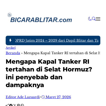
gota DPRD Jatim 2024 – 2029 dari Dapil Blitar dan Tulungagu
Artikel
Beranda
»
Mengapa Kapal Tanker RI tertahan di Selat H
Mengapa Kapal Tanker RI
tertahan di Selat Hormuz?
ini penyebab dan
dampaknya
Editor Ade Lazuardi
•
Maret 27, 2026
Facebook
Twitter
Pinterest
WhatsApp