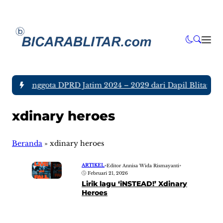
 tujuh Anggota DPRD Jatim 2024 – 2029 dari Dapil Blitar dan
xdinary heroes
Beranda
»
xdinary heroes
ARTIKEL
•
Editor Annisa Wida Rismayanti
•
Februari 21, 2026
Lirik lagu ‘iNSTEAD!’ Xdinary
Heroes