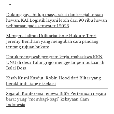
Dukung gaya hidup masyarakat dan kesejahteraan
hewan, KAI Logistik layani lebih dari 90 ribu hewan
peliharaan pada semester I 2026
Mengenal aliran Utilitarianisme Hukum: Teori
Jeremy Bentham yang mengubah cara pandang
tentang tujuan hukum
Untuk mengawali program kerja, mahasiswa KKN
UNU di desa Tulungrejo menggelar pembukaan di
Balai Desa
Kisah Kusni Kasdut, Robin Hood dari Blitar yang
berakhir di tiang eksekusi
Sejarah Konferensi Jenewa 1967: Pertemuan negara
barat yang “membagi-bagi” kekayaan alam
Indonesia