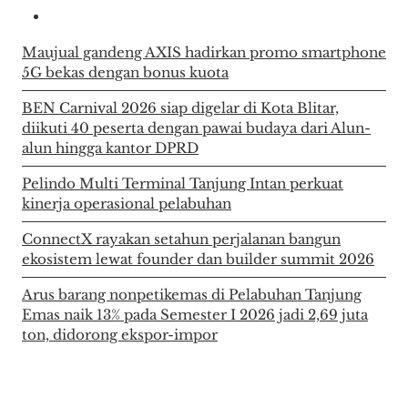
Maujual gandeng AXIS hadirkan promo smartphone
5G bekas dengan bonus kuota
BEN Carnival 2026 siap digelar di Kota Blitar,
diikuti 40 peserta dengan pawai budaya dari Alun-
alun hingga kantor DPRD
Pelindo Multi Terminal Tanjung Intan perkuat
kinerja operasional pelabuhan
ConnectX rayakan setahun perjalanan bangun
ekosistem lewat founder dan builder summit 2026
Arus barang nonpetikemas di Pelabuhan Tanjung
Emas naik 13% pada Semester I 2026 jadi 2,69 juta
ton, didorong ekspor-impor