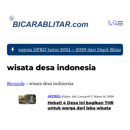
 tujuh Anggota DPRD Jatim 2024 – 2029 dari Dapil Blitar dan
wisata desa indonesia
Beranda
»
wisata desa indonesia
ARTIKEL
•
Editor Ade Lazuardi
•
Maret 16, 2026
Hebat! 4 Desa Ini bagikan THR
untuk warga dari laba wisata