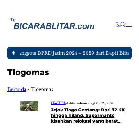
a tujuh Anggota DPRD Jatim 2024 – 2029 dari Dapil Blitar da
Tlogomas
Beranda
»
Tlogomas
FEATURE
•
Editor Adminblt
•
Mei 27, 2026
Jejak Tlogo Gentong: Dari 72 KK
hingga hilang, Suparmanto
kisahkan relokasi yang berat
diterima warga