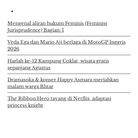
Mengenal aliran hukum Feminis (Feminist
Jurisprudence) Bagian: I
Veda Ega dan Mario Aji berlaga di MotoGP Inggris
2026
Harlah ke-12 Kampung Coklat, wisata gratis
sepanjang Agustus
Dramasoka & konser Happy Asmara meriahkan
malam warga Blitar
The Ribbon Hero tayang di Netflix, adaptasi
princess knight