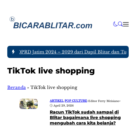
Anggota DPRD Jatim 2024 – 2029 dari Dapil Blitar dan Tulunga
TikTok live shopping
Beranda
»
TikTok live shopping
ARTIKEL
|
POP CULTURE
•
Editor Ferry Meisiano
•
April 29, 2026
Racun TikTok sudah sampai di
Blitar bagaimana live shopping
mengubah cara kita belanja?