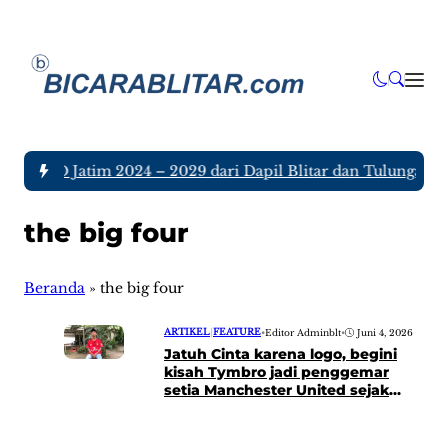
ta DPRD Jatim 2024 – 2029 dari Dapil Blitar dan Tulungagung
the big four
Beranda
»
the big four
ARTIKEL
|
FEATURE
•
Editor Adminblt
•
Juni 4, 2026
Jatuh Cinta karena logo, begini
kisah Tymbro jadi penggemar
setia Manchester United sejak
kecil