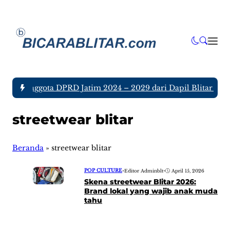
tujuh Anggota DPRD Jatim 2024 – 2029 dari Dapil Blitar dan 
streetwear blitar
Beranda
»
streetwear blitar
POP CULTURE
•
Editor Adminblt
•
April 15, 2026
Skena streetwear Blitar 2026:
Brand lokal yang wajib anak muda
tahu