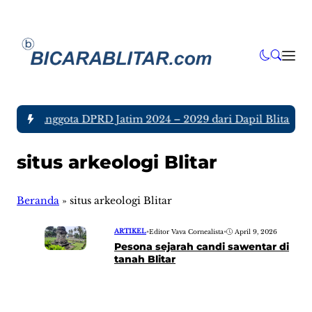
a tujuh Anggota DPRD Jatim 2024 – 2029 dari Dapil Blitar dan
situs arkeologi Blitar
Beranda
»
situs arkeologi Blitar
ARTIKEL
•
Editor Vava Cornealista
•
April 9, 2026
Pesona sejarah candi sawentar di
tanah Blitar