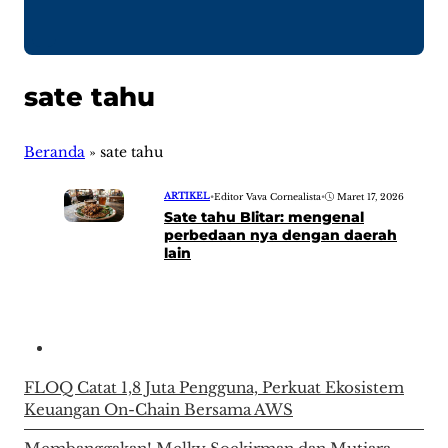
sate tahu
Beranda
»
sate tahu
ARTIKEL
•
Editor Vava Cornealista
•
Maret 17, 2026
Sate tahu Blitar: mengenal
perbedaan nya dengan daerah
lain
FLOQ Catat 1,8 Juta Pengguna, Perkuat Ekosistem
Keuangan On-Chain Bersama AWS