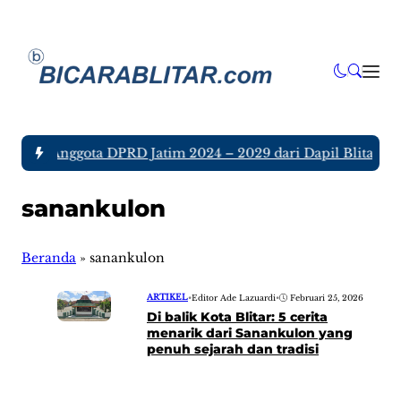
a tujuh Anggota DPRD Jatim 2024 – 2029 dari Dapil Blitar dan
sanankulon
Beranda
»
sanankulon
ARTIKEL
•
Editor Ade Lazuardi
•
Februari 25, 2026
Di balik Kota Blitar: 5 cerita
menarik dari Sanankulon yang
penuh sejarah dan tradisi