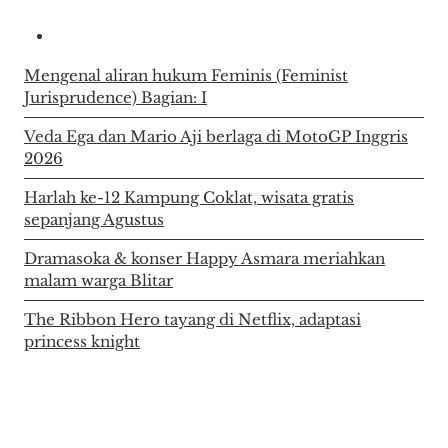
Mengenal aliran hukum Feminis (Feminist
Jurisprudence) Bagian: I
Veda Ega dan Mario Aji berlaga di MotoGP Inggris
2026
Harlah ke-12 Kampung Coklat, wisata gratis
sepanjang Agustus
Dramasoka & konser Happy Asmara meriahkan
malam warga Blitar
The Ribbon Hero tayang di Netflix, adaptasi
princess knight