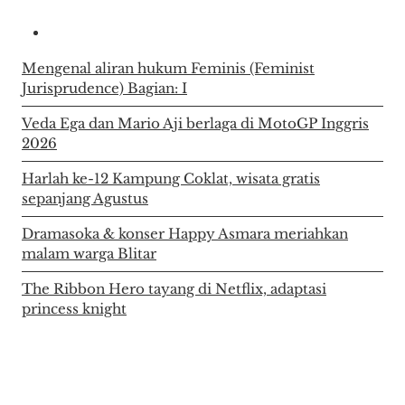
Mengenal aliran hukum Feminis (Feminist
Jurisprudence) Bagian: I
Veda Ega dan Mario Aji berlaga di MotoGP Inggris
2026
Harlah ke-12 Kampung Coklat, wisata gratis
sepanjang Agustus
Dramasoka & konser Happy Asmara meriahkan
malam warga Blitar
The Ribbon Hero tayang di Netflix, adaptasi
princess knight