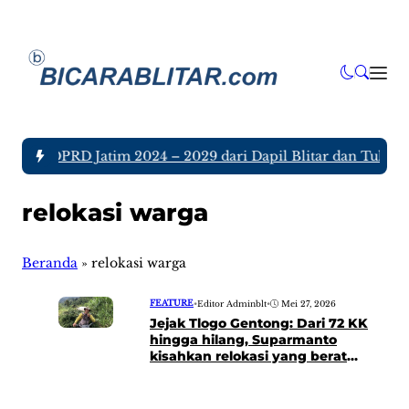
nggota DPRD Jatim 2024 – 2029 dari Dapil Blitar dan Tulunga
relokasi warga
Beranda
»
relokasi warga
FEATURE
•
Editor Adminblt
•
Mei 27, 2026
Jejak Tlogo Gentong: Dari 72 KK
hingga hilang, Suparmanto
kisahkan relokasi yang berat
diterima warga